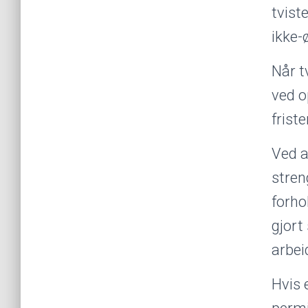
tvist
ikke-
Når t
ved o
frist
Ved a
stren
forho
gjort
arbei
Hvis 