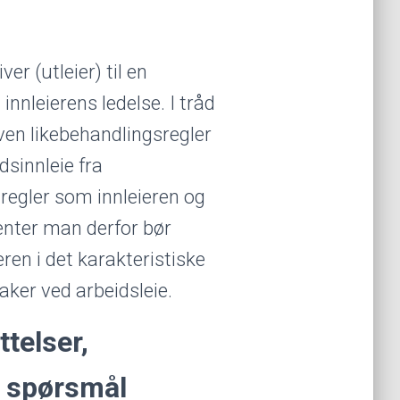
er (utleier) til en
innleierens ledelse. I tråd
ven likebehandlingsregler
dsinnleie fra
regler som innleieren og
menter man derfor bør
en i det karakteristiske
aker ved arbeidsleie.
ttelser,
e spørsmål