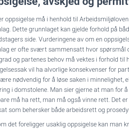
sigelse, avskjed og permit
r oppsigelse må i henhold til Arbeidsmiljøloven
lag. Dette grunnlaget kan gjelde forhold på båd
dstagers side. Vurderingene av om en oppsigels
lag er ofte svært sammensatt hvor spørsmål om
grad og partenes behov må vektes i forhold til 
gelsessak vil ha alvorlige konsekvenser for par
være nødvendig for å løse saken i minnelighet, ell
ring i domstolene. Man sier gjerne at man for å
bare må ha rett, man må også vinne rett. Det er 
at som behersker både arbeidsrett og prosedy
m det foreligger usaklig oppsigelse kan man kr