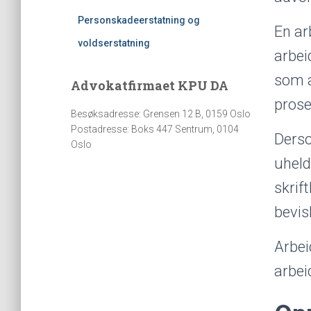
Personskadeerstatning og
En ar
voldserstatning
arbei
som a
Advokatfirmaet KPU DA
proses
Besøksadresse: Grensen 12 B, 0159 Oslo
Postadresse: Boks 447 Sentrum, 0104
Derso
Oslo
uheld
skrif
bevis
Arbei
arbei