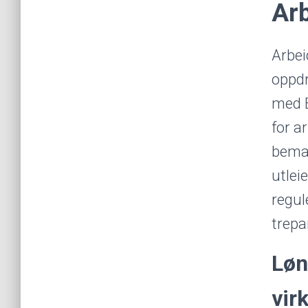
Arb
Arbeid
oppdr
med E
for a
beman
utlei
regul
trepa
Løn
vir