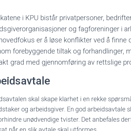
atene i KPU bistår privatpersoner, bedrifter
dsgiverorganisasjoner og fagforeninger i ar
hovedfokus er å løse konflikter ved å finne
om forebyggende tiltak og forhandlinger, m
akt grad med gjennomføring av rettslige pr
eidsavtale
dsavtalen skal skape klarhet i en rekke spørsm
dstaker og arbeidsgiver. En god arbeidsavtale 
orhindre unødvendige tvister. Det anbefales der
at når en slik avtale skal utformes.