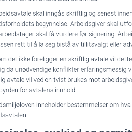
beidsavtale skal inngås skriftlig og senest inn
dsforholdets begynnelse. Arbeidsgiver skal utfor
rbeidstager skal få vurdere før signering. Arbe
sen rett til å la seg bistå av tillitsvalgt eller a
m det ikke foreligger en skriftlig avtale vil dett
ig da unødvendige konflikter erfaringsmessig v
tlig avtale vil ved en tvist brukes mot arbeidsgiv
byrden for avtalens innhold.
dsmiljøloven inneholder bestemmelser om hva s
dsavtalen.