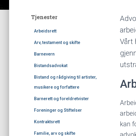
Tjenester
Advok
arbei
Arbeidsrett
Vårt 
Arv, testament og skifte
gjenn
Barnevern
utstr
Bistandsadvokat
Bistand og rådgiving til artister,
Arb
musikere og forfattere
Barnerett og foreldretvister
Arbei
Foreninger og Stiftelser
arbei
Kontraktsrett
kan f
Familie, arv og skifte
advok