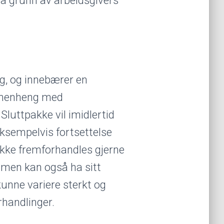
på grunn av arbeidsgivers
ag, og innebærer en
mmenheng med
Sluttpakke vil imidlertid
ksempelvis fortsettelse
akke fremforhandles gjerne
, men kan også ha sitt
 kunne variere sterkt og
rhandlinger.