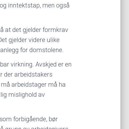
r og inntektstap, men også
å at det gjelder formkrav
Det gjelder videre ulike
ksanlegg for domstolene.
ar virkning. Avskjed er en
er der arbeidstakers
en må arbeidstager må ha
tlig mislighold av
som forbigående, bør