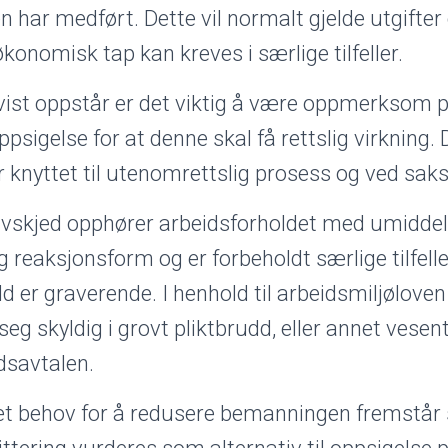
en har medført. Dette vil normalt gjelde utgifte
økonomisk tap kan kreves i særlige tilfeller.
vist oppstår er det viktig å være oppmerksom p
ppsigelse for at denne skal få rettslig virkning. 
er knyttet til utenomrettslig prosess og ved sa
vskjed opphører arbeidsforholdet med umiddelb
g reaksjonsform og er forbeholdt særlige tilfell
ld er graverende. I henhold til arbeidsmiljølov
 seg skyldig i grovt pliktbrudd, eller annet vesen
dsavtalen.
et behov for å redusere bemanningen fremstår 