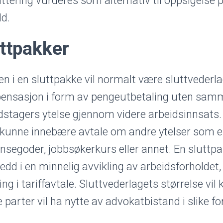
ttering vurderes som alternativ til oppsigelse 
ld.
ttpakker
en i en sluttpakke vil normalt være sluttvederl
ensasjon i form av pengeutbetaling uten sa
dstagers ytelse gjennom videre arbeidsinnsats. 
kunne innebære avtale om andre ytelser som e
ynsegoder, jobbsøkerkurs eller annet. En sluttp
edd i en minnelig avvikling av arbeidsforholdet
ing i tariffavtale. Sluttvederlagets størrelse vil
 parter vil ha nytte av advokatbistand i slike fo