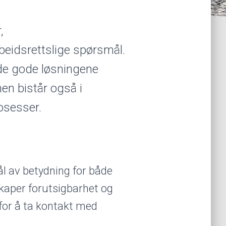
,
beidsrettslige spørsmål.
 de gode løsningene
en bistår også i
osesser.
ål av betydning for både
skaper forutsigbarhet og
for å ta kontakt med