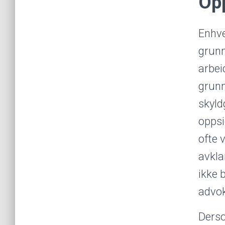
Opp
Enhve
grunn
arbei
grunn
skyld
oppsi
ofte 
avkla
ikke 
advok
Derso