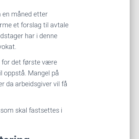
en en måned etter
me et forslag til avtale
idstager har i denne
dvokat.
e for det første være
il oppstå. Mangel på
er da arbeidsgiver vil få
om skal fastsettes i