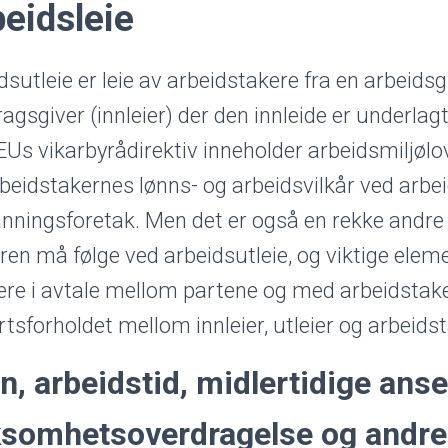
eidsleie
sutleie er leie av arbeidstakere fra en arbeidsgiv
agsgiver (innleier) der den innleide er underlagt 
Us vikarbyrådirektiv inneholder arbeidsmiljølo
rbeidstakernes lønns- og arbeidsvilkår ved arbei
ningsforetak. Men det er også en rekke andre 
eren må følge ved arbeidsutleie, og viktige ele
ere i avtale mellom partene og med arbeidstaker
rtsforholdet mellom innleier, utleier og arbeidst
n, arbeidstid, midlertidige anse
ksomhetsoverdragelse og andr