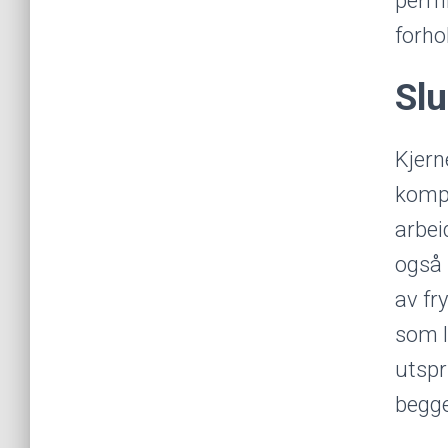
permi
forho
Slu
Kjern
komp
arbei
også 
av fr
som l
utspr
begge